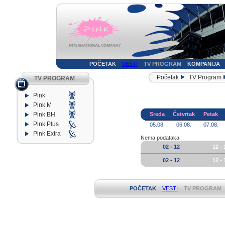
POČETAK
VESTI
TV PROGRAM
KOMPANIJA
Početak
TV Program
TV PROGRAM
Pink
Pink M
Pink BH
Sreda
Četvrtak
Petak
Pink Plus
05.08.
06.08.
07.08.
Pink Extra
Nema podataka
02 - 12
12 - 
02 - 12
12 - 
POČETAK
VESTI
TV PROGRAM