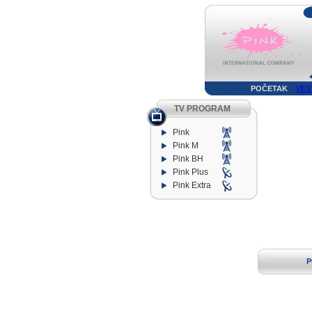
POČETAK
VES
TV PROGRAM
Pink
Pink M
Pink BH
Pink Plus
Pink Extra
P