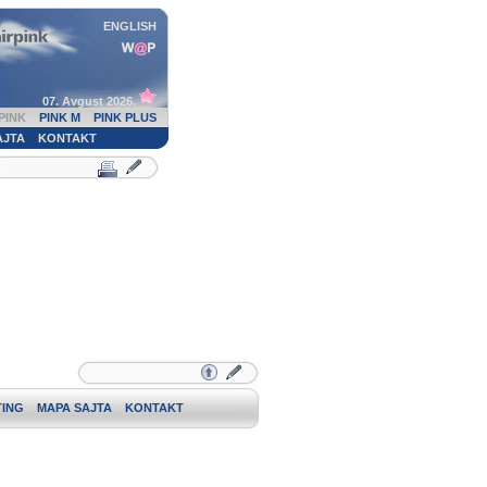
ENGLISH
07. Avgust 2026.
PINK
PINK M
PINK PLUS
AJTA
KONTAKT
ING
MAPA SAJTA
KONTAKT