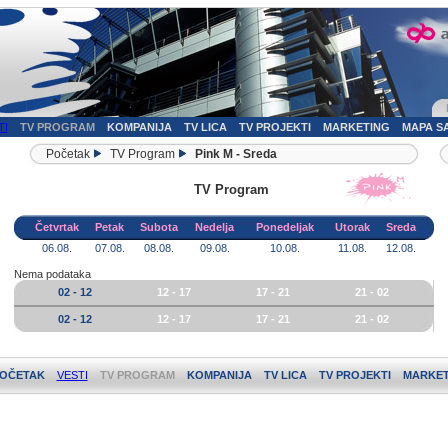
TI
TV PROGRAM
KOMPANIJA
TV LICA
TV PROJEKTI
MARKETING
MAPA S
Početak
TV Program
Pink M - Sreda
TV Program
Četvrtak
Petak
Subota
Nedelja
Ponedeljak
Utorak
Sreda
06.08.
07.08.
08.08.
09.08.
10.08.
11.08.
12.08.
Nema podataka
02 - 12
12 - 17
17 - 21
21 - 02
02 - 12
12 - 17
17 - 21
21 - 02
OČETAK
VESTI
TV PROGRAM
KOMPANIJA
TV LICA
TV PROJEKTI
MARKET