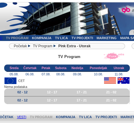
TI
TV PROGRAM
KOMPANIJA
TV LICA
TV PROJEKTI
MARKETING
MAPA S
Početak
TV Program
Pink Extra - Utorak
TV Program
Sreda
Četvrtak
Petak
Subota
Nedelja
Ponedeljak
Utorak
05.08.
06.08.
07.08.
08.08.
09.08.
10.08.
11.08.
CET
Nema podataka
02 - 12
12 - 17
17 - 21
21 - 02
02 - 12
12 - 17
17 - 21
21 - 02
OČETAK
VESTI
TV PROGRAM
KOMPANIJA
TV LICA
TV PROJEKTI
MARKET