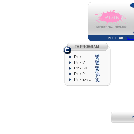
POČETAK
VES
TV PROGRAM
Pink
Pink M
Pink BH
Pink Plus
Pink Extra
P