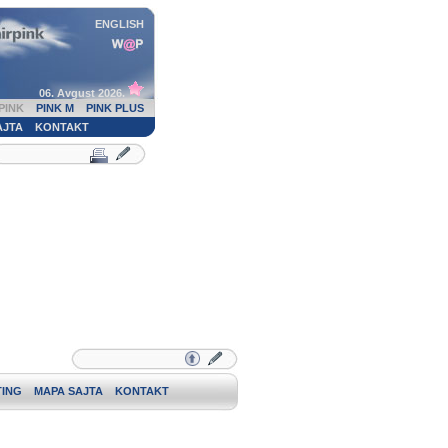
ENGLISH
06. Avgust 2026.
PINK
PINK M
PINK PLUS
AJTA
KONTAKT
ING
MAPA SAJTA
KONTAKT