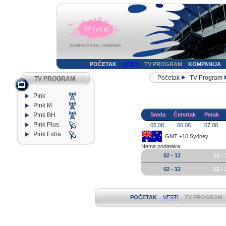
POČETAK
VESTI
TV PROGRAM
KOMPANIJA
Početak
TV Program
TV PROGRAM
Pink
Pink M
Pink BH
Sreda
Četvrtak
Petak
Pink Plus
05.08.
06.08.
07.08.
Pink Extra
GMT +10 Sydney
Nema podataka
02 - 12
12 - 
02 - 12
12 - 
POČETAK
VESTI
TV PROGRAM