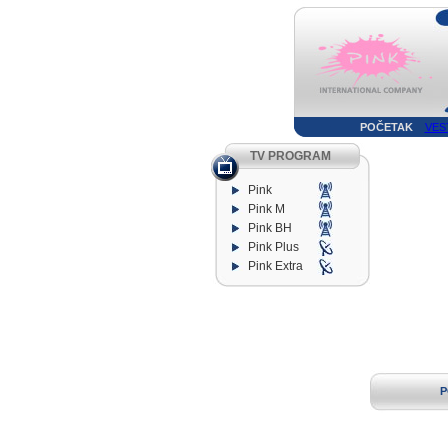
POČETAK
VES
TV PROGRAM
Pink
Pink M
Pink BH
Pink Plus
Pink Extra
P