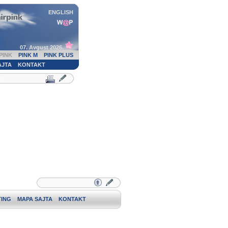
ENGLISH
07. Avgust 2026.
PINK
PINK M
PINK PLUS
AJTA
KONTAKT
ING
MAPA SAJTA
KONTAKT