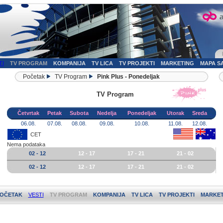
TI
TV PROGRAM
KOMPANIJA
TV LICA
TV PROJEKTI
MARKETING
MAPA S
Početak
TV Program
Pink Plus - Ponedeljak
TV Program
Četvrtak
Petak
Subota
Nedelja
Ponedeljak
Utorak
Sreda
06.08.
07.08.
08.08.
09.08.
10.08.
11.08.
12.08.
CET
Nema podataka
02 - 12
12 - 17
17 - 21
21 - 02
02 - 12
12 - 17
17 - 21
21 - 02
OČETAK
VESTI
TV PROGRAM
KOMPANIJA
TV LICA
TV PROJEKTI
MARKET