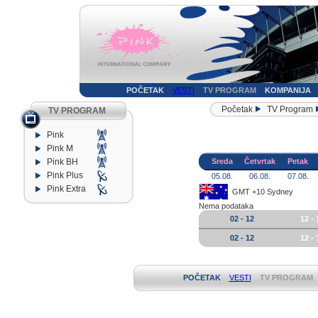
POČETAK
VESTI
TV PROGRAM
KOMPANIJA
Početak
TV Program
TV PROGRAM
Pink
Pink M
Pink BH
Sreda
Četvrtak
Petak
Pink Plus
05.08.
06.08.
07.08.
Pink Extra
GMT +10 Sydney
Nema podataka
02 - 12
12 - 
02 - 12
12 - 
POČETAK
VESTI
TV PROGRAM