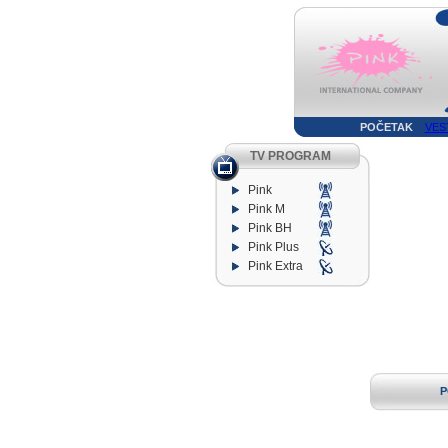
POČETAK
VES
TV PROGRAM
Pink
Pink M
Pink BH
Pink Plus
Pink Extra
P