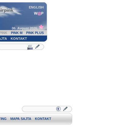
ENGLISH
06. Avgust 2026.
PINK
PINK M
PINK PLUS
AJTA
KONTAKT
ING
MAPA SAJTA
KONTAKT