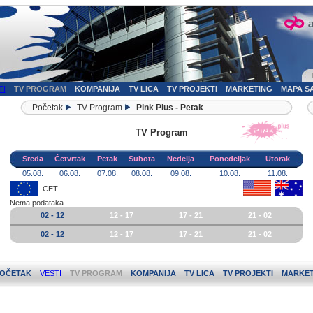
TI
TV PROGRAM
KOMPANIJA
TV LICA
TV PROJEKTI
MARKETING
MAPA S
Početak
TV Program
Pink Plus - Petak
TV Program
Sreda
Četvrtak
Petak
Subota
Nedelja
Ponedeljak
Utorak
05.08.
06.08.
07.08.
08.08.
09.08.
10.08.
11.08.
CET
Nema podataka
02 - 12
12 - 17
17 - 21
21 - 02
02 - 12
12 - 17
17 - 21
21 - 02
OČETAK
VESTI
TV PROGRAM
KOMPANIJA
TV LICA
TV PROJEKTI
MARKET