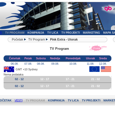
TI
TV PROGRAM
KOMPANIJA
TV LICA
TV PROJEKTI
MARKETING
MAPA S
Početak
TV Program
Pink Extra - Utorak
TV Program
Četvrtak
Petak
Subota
Nedelja
Ponedeljak
Utorak
Sreda
06.08.
07.08.
08.08.
09.08.
10.08.
11.08.
12.08.
GMT +10 Sydney
Nema podataka
02 - 12
12 - 17
17 - 21
21 - 02
02 - 12
12 - 17
17 - 21
21 - 02
OČETAK
VESTI
TV PROGRAM
KOMPANIJA
TV LICA
TV PROJEKTI
MARKET