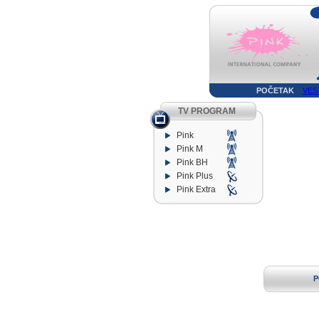
POČETAK
VES
TV PROGRAM
Pink
Pink M
Pink BH
Pink Plus
Pink Extra
P