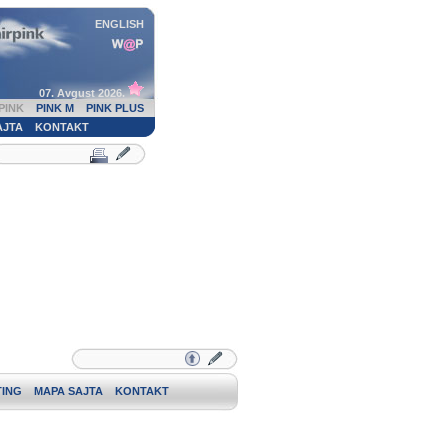
ENGLISH
07. Avgust 2026.
PINK
PINK M
PINK PLUS
AJTA
KONTAKT
ING
MAPA SAJTA
KONTAKT