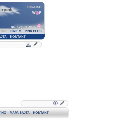
ENGLISH
08. Avgust 2026.
PINK
PINK M
PINK PLUS
AJTA
KONTAKT
ING
MAPA SAJTA
KONTAKT