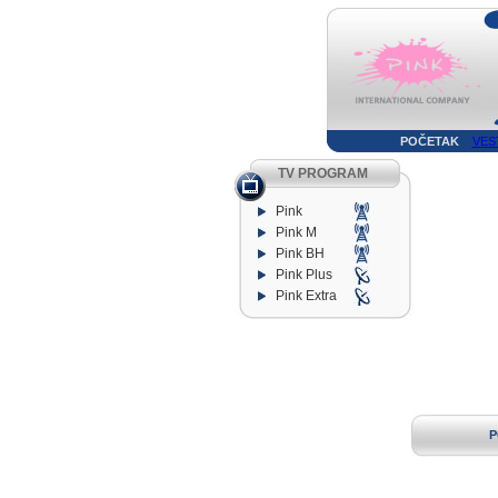
POČETAK
VES
TV PROGRAM
Pink
Pink M
Pink BH
Pink Plus
Pink Extra
P