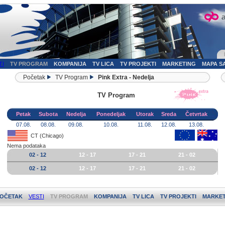
TI
TV PROGRAM
KOMPANIJA
TV LICA
TV PROJEKTI
MARKETING
MAPA S
Početak
TV Program
Pink Extra - Nedelja
TV Program
Petak
Subota
Nedelja
Ponedeljak
Utorak
Sreda
Četvrtak
07.08.
08.08.
09.08.
10.08.
11.08.
12.08.
13.08.
CT (Chicago)
Nema podataka
02 - 12
12 - 17
17 - 21
21 - 02
02 - 12
12 - 17
17 - 21
21 - 02
OČETAK
VESTI
TV PROGRAM
KOMPANIJA
TV LICA
TV PROJEKTI
MARKET