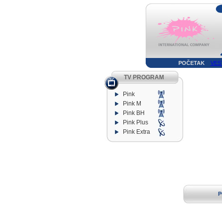
POČETAK
VES
TV PROGRAM
Pink
Pink M
Pink BH
Pink Plus
Pink Extra
P