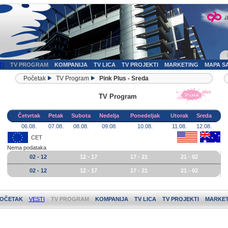
TI
TV PROGRAM
KOMPANIJA
TV LICA
TV PROJEKTI
MARKETING
MAPA S
Početak
TV Program
Pink Plus - Sreda
TV Program
Četvrtak
Petak
Subota
Nedelja
Ponedeljak
Utorak
Sreda
06.08.
07.08.
08.08.
09.08.
10.08.
11.08.
12.08.
CET
Nema podataka
02 - 12
12 - 17
17 - 21
21 - 02
02 - 12
12 - 17
17 - 21
21 - 02
OČETAK
VESTI
TV PROGRAM
KOMPANIJA
TV LICA
TV PROJEKTI
MARKET