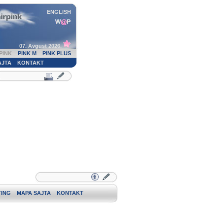
ENGLISH
07. Avgust 2026.
PINK
PINK M
PINK PLUS
AJTA
KONTAKT
ING
MAPA SAJTA
KONTAKT