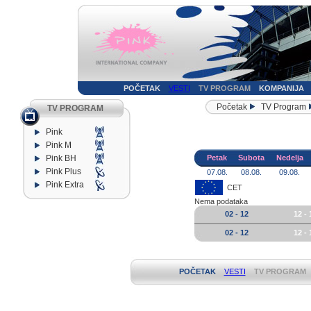
POČETAK
VESTI
TV PROGRAM
KOMPANIJA
Početak
TV Program
TV PROGRAM
Pink
Pink M
Pink BH
Petak
Subota
Nedelja
Pink Plus
07.08.
08.08.
09.08.
Pink Extra
CET
Nema podataka
02 - 12
12 - 
02 - 12
12 - 
POČETAK
VESTI
TV PROGRAM