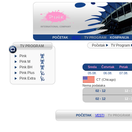
POČETAK
VESTI
TV PROGRAM
KOMPANIJA
Početak
TV Program
TV PROGRAM
Pink
Pink M
Pink BH
Sreda
Četvrtak
Petak
Pink Plus
05.08.
06.08.
07.08.
Pink Extra
CT (Chicago)
Nema podataka
02 - 12
12 - 
02 - 12
12 - 
POČETAK
VESTI
TV PROGRAM