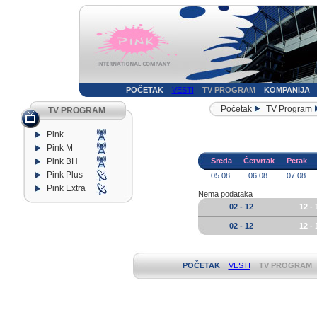
POČETAK
VESTI
TV PROGRAM
KOMPANIJA
Početak
TV Program
TV PROGRAM
Pink
Pink M
Pink BH
Sreda
Četvrtak
Petak
Pink Plus
05.08.
06.08.
07.08.
Pink Extra
Nema podataka
02 - 12
12 - 
02 - 12
12 - 
POČETAK
VESTI
TV PROGRAM