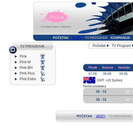
POČETAK
VESTI
TV PROGRAM
KOMPANIJA
Početak
TV Program
TV PROGRAM
Pink
Pink M
Pink BH
Petak
Subota
Nedelja
Pink Plus
07.08.
08.08.
09.08.
Pink Extra
GMT +10 Sydney
Nema podataka
02 - 12
12 - 
02 - 12
12 - 
POČETAK
VESTI
TV PROGRAM