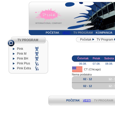
POČETAK
VESTI
TV PROGRAM
KOMPANIJA
Početak
TV Program
TV PROGRAM
Pink
Pink M
Pink BH
Četvrtak
Petak
Subota
Pink Plus
06.08.
07.08.
08.08.
Pink Extra
CT (Chicago)
Nema podataka
02 - 12
12 - 
02 - 12
12 - 
POČETAK
VESTI
TV PROGRAM