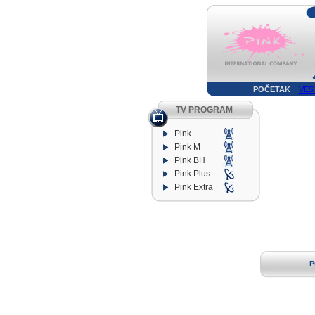
POČETAK
VES
TV PROGRAM
Pink
Pink M
Pink BH
Pink Plus
Pink Extra
P