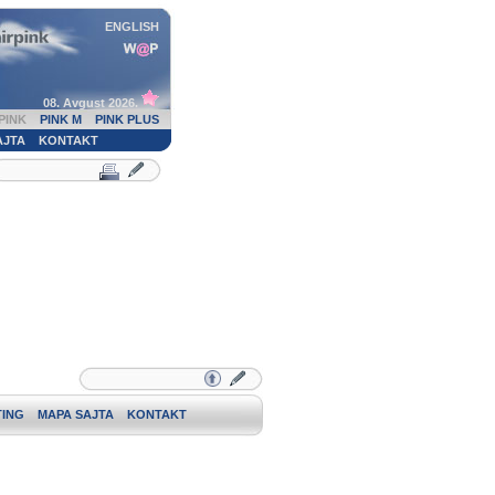
ENGLISH
08. Avgust 2026.
PINK
PINK M
PINK PLUS
AJTA
KONTAKT
ING
MAPA SAJTA
KONTAKT