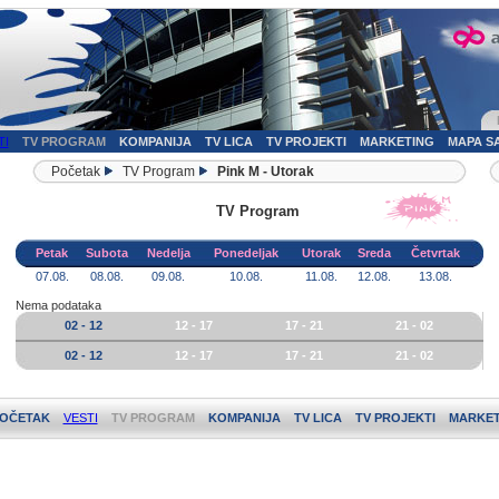
TI
TV PROGRAM
KOMPANIJA
TV LICA
TV PROJEKTI
MARKETING
MAPA S
Početak
TV Program
Pink M - Utorak
TV Program
Petak
Subota
Nedelja
Ponedeljak
Utorak
Sreda
Četvrtak
07.08.
08.08.
09.08.
10.08.
11.08.
12.08.
13.08.
Nema podataka
02 - 12
12 - 17
17 - 21
21 - 02
02 - 12
12 - 17
17 - 21
21 - 02
OČETAK
VESTI
TV PROGRAM
KOMPANIJA
TV LICA
TV PROJEKTI
MARKET