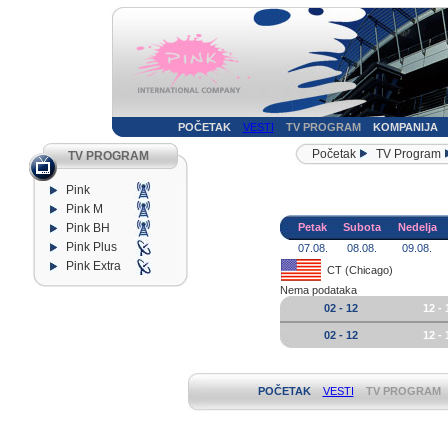
POČETAK
VESTI
TV PROGRAM
KOMPANIJA
Početak
TV Program
TV PROGRAM
Pink
Pink M
Pink BH
Petak
Subota
Nedelja
Pink Plus
07.08.
08.08.
09.08.
Pink Extra
CT (Chicago)
Nema podataka
02 - 12
12 - 
02 - 12
12 - 
POČETAK
VESTI
TV PROGRAM