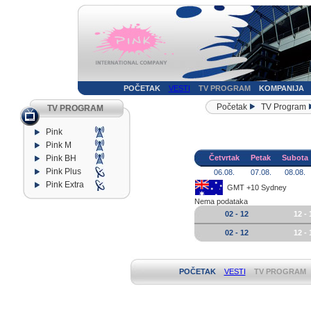
POČETAK
VESTI
TV PROGRAM
KOMPANIJA
Početak
TV Program
TV PROGRAM
Pink
Pink M
Pink BH
Četvrtak
Petak
Subota
Pink Plus
06.08.
07.08.
08.08.
Pink Extra
GMT +10 Sydney
Nema podataka
02 - 12
12 - 
02 - 12
12 - 
POČETAK
VESTI
TV PROGRAM