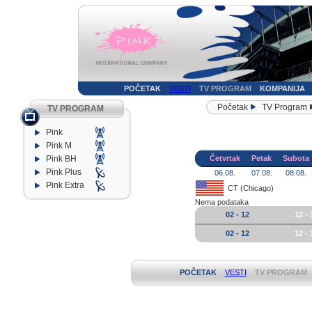
POČETAK
VESTI
TV PROGRAM
KOMPANIJA
Početak
TV Program
TV PROGRAM
Pink
Pink M
Pink BH
Četvrtak
Petak
Subota
Pink Plus
06.08.
07.08.
08.08.
Pink Extra
CT (Chicago)
Nema podataka
02 - 12
12 - 
02 - 12
12 - 
POČETAK
VESTI
TV PROGRAM