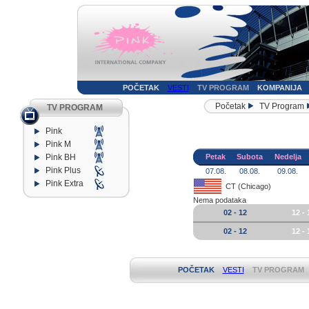
POČETAK
VESTI
TV PROGRAM
KOMPANIJA
Početak
TV Program
TV PROGRAM
Pink
Pink M
Pink BH
Petak
Subota
Nedelja
Pink Plus
07.08.
08.08.
09.08.
Pink Extra
CT (Chicago)
Nema podataka
02 - 12
12 - 
02 - 12
12 - 
POČETAK
VESTI
TV PROGRAM