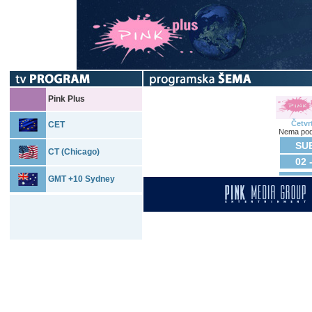
Pink Plus
Četvr
CET
Nema pod
SUB
CT (Chicago)
02 
GMT +10 Sydney