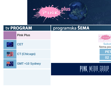
Pink Plus
Subo
CET
Nema pod
PET
CT (Chicago)
02 
GMT +10 Sydney