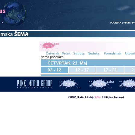
POČETAK
|
VESTI
|
TV
Četvrtak
Petak
Subota
Nedelja
Ponedeljak
Utora
Nema podataka
ČETVRTAK, 21. Maj
02 - 12
12 - 17
17 - 21
2
©MMVI, Radio Televizija
PINK
. All Rights Reserved.