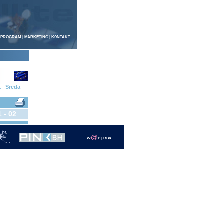
 PROGRAM
|
MARKETING
|
KONTAKT
k
Sreda
1 - 02
@
W
P
|
RSS