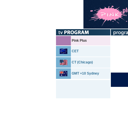
Pink Plus
CET
CT (Chicago)
GMT +10 Sydney