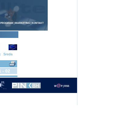
 PROGRAM
|
MARKETING
|
KONTAKT
k
Sreda
1 - 02
@
W
P
|
RSS