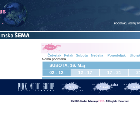
POČETAK
|
VESTI
|
TV
Četvrtak
Petak
Subota
Nedelja
Ponedeljak
Utora
Nema podataka
SUBOTA, 16. Maj
02 - 12
12 - 17
17 - 21
2
©MMVI, Radio Televizija
PINK
. All Rights Reserved.