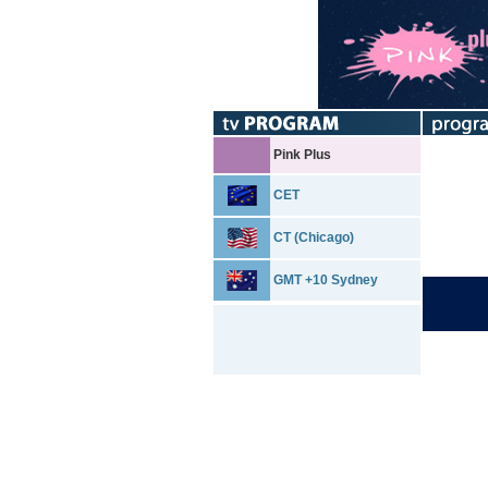
Pink Plus
CET
CT (Chicago)
GMT +10 Sydney