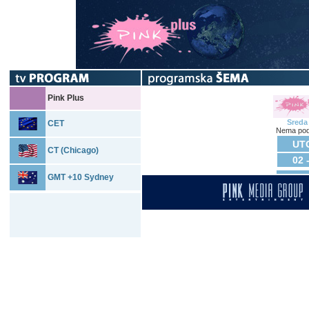
Pink Plus
Sreda
CET
Nema pod
UTO
CT (Chicago)
02 
GMT +10 Sydney