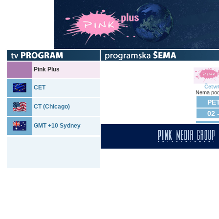
Pink Plus
Četvr
CET
Nema pod
PET
CT (Chicago)
02 
GMT +10 Sydney