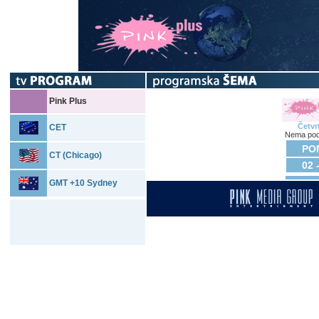
Pink Plus
Četvr
CET
Nema pod
PON
CT (Chicago)
02 
GMT +10 Sydney