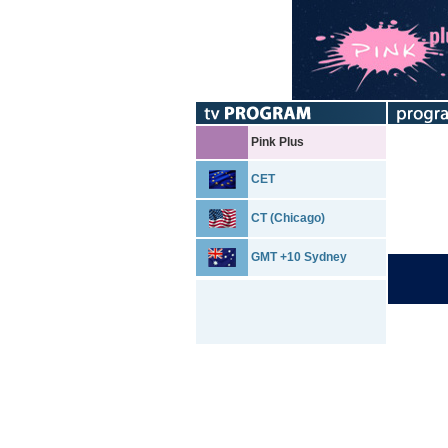
Pink Plus
CET
CT (Chicago)
GMT +10 Sydney