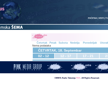
POČETAK
|
VESTI
|
TV
Četvrtak
Petak
Subota
Nedelja
Ponedeljak
Utora
Nema podataka
ČETVRTAK, 18. Septembar
02 - 12
12 - 17
17 - 21
2
©MMVI, Radio Televizija
PINK
. All Rights Reserved.