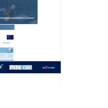
 PROGRAM
|
MARKETING
|
KONTAKT
k
Sreda
1 - 02
@
W
P
|
RSS